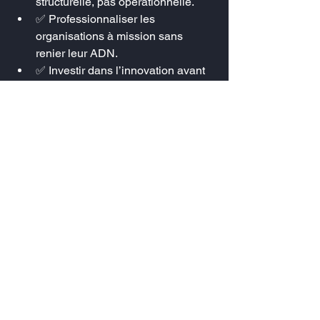
structurelle, pas opérationnelle.
✅ Professionnaliser les 
organisations à mission sans 
renier leur ADN.
✅ Investir dans l’innovation avant 
qu’elle ne devienne confortable.
✅ Travailler la visibilité des projets 
autant que leur qualité.
✅ Refuser l’immobilisme sous 
prétexte d’histoire ou de notoriété 
acquise.
Gouverner une 
institution sans la figer
À l’approche des 
50 ans de Radio 
Clapas en 2028
, l’enjeu est clair : 
continuer à faire évoluer une institution 
sans la dénaturer.
L’exemple de Radio Clapas rappelle 