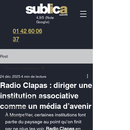
4,9/5 (Note
Google)
01 42 60 06
37
Post
Tous les messages
24 déc. 2025
4 min de lecture
Tous les messages
Radio Clapas : diriger une
vin
institution associative
Intelligence Artificielle
comme un média d’avenir
Management
À Montpellier, certaines institutions font 
Entreprendre
partie du paysage au point qu’on finit 
par ne plus les voir. 
Radio Clapas
 en 