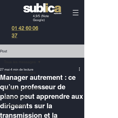
4,9/5 (Note
Google)
01 42 60 06
37
Post
Tous les messages
27 mai
4 min de lecture
Tous les messages
Manager autrement : ce
vin
qu’un professeur de
Intelligence Artificielle
piano peut apprendre aux
Management
dirigeants sur la
Entreprendre
transmission et la