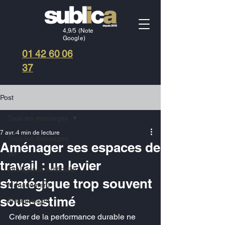
4,9/5 (Note
Google)
01 42 60 06
37
Post
Tous les messages
7 avr.
4 min de lecture
Tous les messages
Aménager ses espaces de
vin
travail : un levier
Intelligence Artificielle
stratégique trop souvent
Management
sous-estimé
Entreprendre
Créer de la performance durable ne 