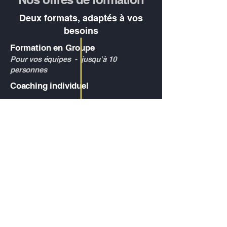
Deux formats, adaptés à vos
besoins
Formation en Groupe
Pour vos équipes - jusqu'à 10
personnes
Coaching individuel
Pour les indépendants, professions
libérales et dirigeants
Formez vos équipes aux outils IA
adaptés à leur métier.
Chaque session de 4h est construite
autour des cas d'usage concrets de
votre entreprise.
Tarif :
2000 € HT
(Éligible Qualiopi)
Un accompagnement personnel, à
votre rythme, sur les sujets qui vous