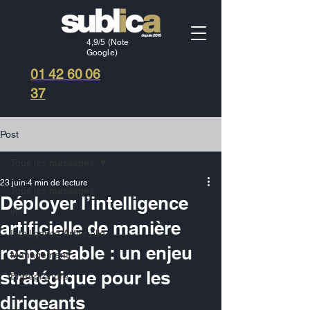
4,9/5 (Note
Google)
01 42 60 06
37
Post
Tous les messages
23 juin
4 min de lecture
Tous les messages
Déployer l’intelligence
vin
artificielle de manière
Intelligence Artificielle
responsable : un enjeu
Management
stratégique pour les
Entreprendre
dirigeants