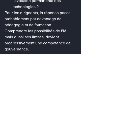
l'évolution permanente des 
technologies ?
Pour les dirigeants, la réponse passe 
probablement par davantage de 
pédagogie et de formation.
Comprendre les possibilités de l'IA, 
mais aussi ses limites, devient 
progressivement une compétence de 
gouvernance.
Comme pour toute transformation 
majeure, les entreprises qui tireront le 
meilleur parti de l'intelligence 
artificielle seront celles qui sauront 
conjuguer innovation, discernement et 
responsabilité.
En pratique : 5 réflexes 
pour un déploiement 
responsable de l'IA