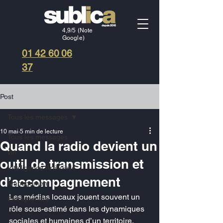
4,9/5 (Note
Google)
01 42 60 06
37
Post
Tous les messages
10 mai
5 min de lecture
Tous les messages
Quand la radio devient un
vin
outil de transmission et
Intelligence Artificielle
d’accompagnement
Management
Les médias locaux jouent souvent un 
Entreprendre
rôle sous-estimé dans les dynamiques 
sociales et humaines d’un territoire. 