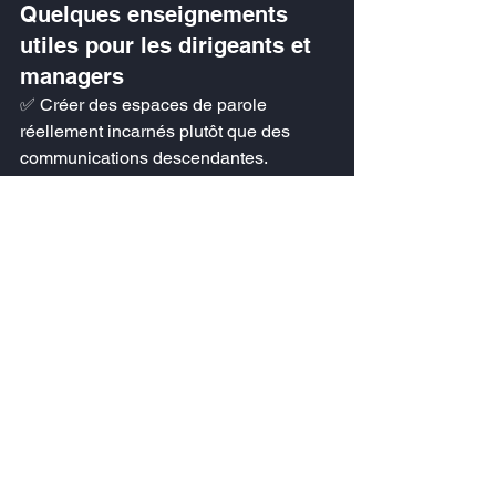
Quelques enseignements 
utiles pour les dirigeants et 
managers
✅ Créer des espaces de parole 
réellement incarnés plutôt que des 
communications descendantes.
✅ Valoriser la transmission 
intergénérationnelle à travers des 
formats vivants et concrets.
✅ Adapter les formats de 
communication aux nouveaux usages 
sans sacrifier la profondeur.
✅ Former les équipes à l’écoute active 
sur les sujets sensibles.
✅ Utiliser le récit et la voix comme 
leviers d’engagement et de 
mémorisation.
Les organisations qui réussiront 