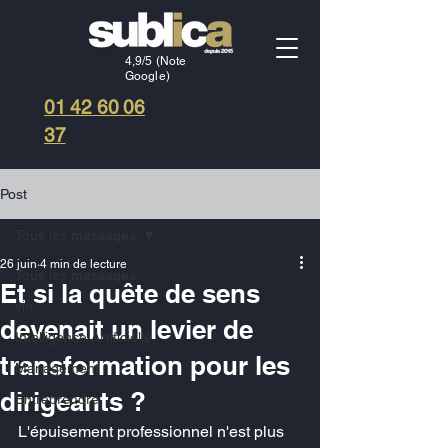
4,9/5 (Note
Google)
01 42 60 06
37
Post
Tous les messages
26 juin
4 min de lecture
Tous les messages
Et si la quête de sens
vin
devenait un levier de
Intelligence Artificielle
transformation pour les
Management
dirigeants ?
Entreprendre
L'épuisement professionnel n'est plus 