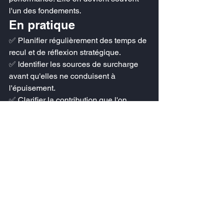
l'un des fondements.
En pratique
✅ Planifier régulièrement des temps de 
recul et de réflexion stratégique.
✅ Identifier les sources de surcharge 
avant qu'elles ne conduisent à 
l'épuisement.
✅ Clarifier la contribution que l'on 
souhaite apporter au-delà des seuls 
objectifs opérationnels.
✅ Développer une culture managériale 
fondée sur l'exemplarité et la 
cohérence.
✅ Encourager chaque collaborateur à 
trouver sa juste place au service du 
collectif.
Une invitation à 