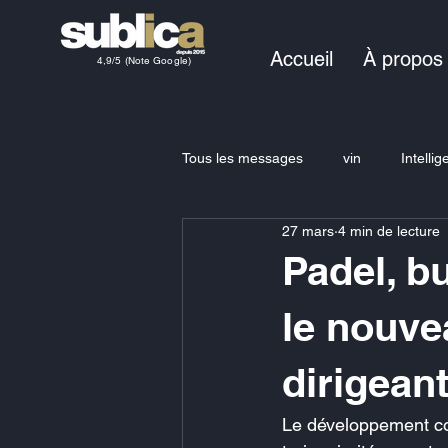
Accueil
À propos
4,9/5 (Note Google)
Tous les messages
vin
Intellig
27 mars
4 min de lecture
Padel, b
le nouve
dirigean
Le développement com