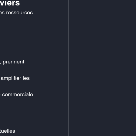
eviers
ses ressources 
, prennent 
amplifier les 
ce commerciale 
tuelles