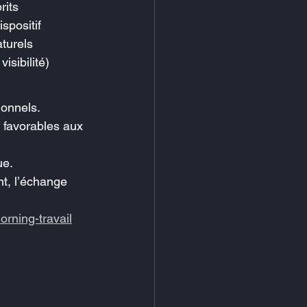
rits
spositif
aturels
isibilité)
ionnels.
 favorables aux 
ue.
t, l’échange 
orning-travail