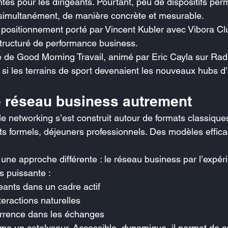
antes pour les dirigeants. Pourtant, peu de dispositifs per
rs simultanément, de manière concrète et mesurable.
 positionnement porté par Vincent Kubler avec Vibora Clu
 structuré de performance business.
e de Good Morning Travail, animé par Eric Cayla sur Rad
 si les terrains de sport devenaient les nouveaux hubs d’
le réseau business autrement
e networking s’est construit autour de formats classiques
ts formels, déjeuners professionnels. Des modèles effica
 une approche différente : le réseau business par l’expér
s puissante :
eants dans un cadre actif
teractions naturelles
urrence dans les échanges
mme un catalyseur. Accessible, dynamique, il permet de c