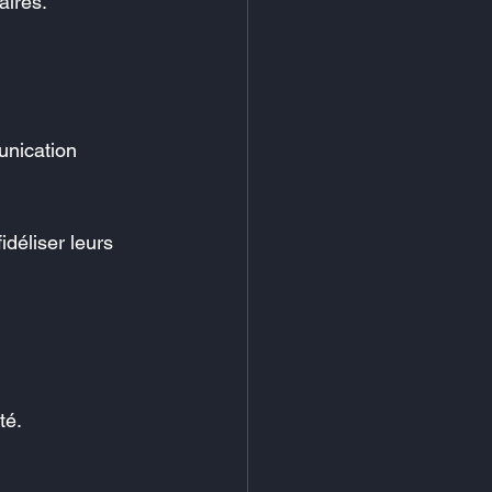
aires.
unication 
déliser leurs 
té.