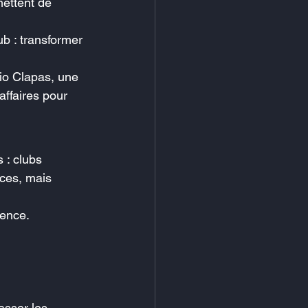
mettent de 
b : transformer 
io Clapas, une 
affaires pour 
 : clubs 
ces, mais 
ience.
asser les 