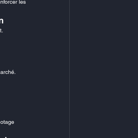
nforcer les 
n
t.
marché.
lotage 