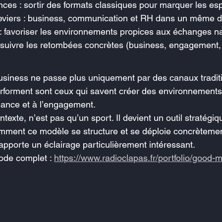
ces : sortir des formats classiques pour marquer les esp
leviers : business, communication et RH dans un même di
é : favoriser les environnements propices aux échanges n
 suivre les retombées concrètes (business, engagement, v
siness ne passe plus uniquement par des canaux tradit
erforment sont ceux qui savent créer des environnements
fiance et à l’engagement.
texte, n’est pas qu’un sport. Il devient un outil stratégiq
ment ce modèle se structure et se déploie concrètemen
apporte un éclairage particulièrement intéressant.
sode complet : 
https://www.radioclapas.fr/portfolio/good-m