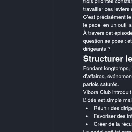
trois priorités const
travailler ces levie
C’est précisément le
le padel en un outil
À travers cet épisod
question se pose : et
dirigeants ?
Structurer 
Pendant longtemps, l
d’affaires, événemen
parfois saturés.
Vibora Club introduit
L’idée est simple mai
Réunir des dirig
Favoriser des in
Créer de la réc
Le padel agit ici co