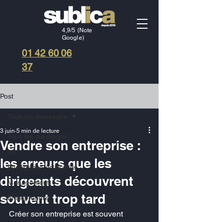
4,9/5 (Note
Google)
01 42 60 06
37
Post
Tous les messages
3 juin
5 min de lecture
Tous les messages
Vendre son entreprise :
vin
les erreurs que les
Intelligence Artificielle
dirigeants découvrent
Management
souvent trop tard
Entreprendre
Créer son entreprise est souvent 