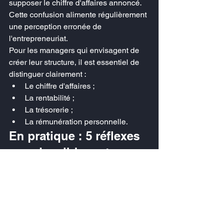
supposer le chiffre d'affaires annoncé.
Cette confusion alimente régulièrement 
une perception erronée de 
l'entrepreneuriat.
Pour les managers qui envisagent de 
créer leur structure, il est essentiel de 
distinguer clairement :
Le chiffre d'affaires ;
La rentabilité ;
La trésorerie ;
La rémunération personnelle.
En pratique : 5 réflexes 
pour les dirigeants
✅ Ne jamais bâtir un prévisionnel 
uniquement sur des promesses 
commerciales.
✅ Anticiper les conséquences 
juridiques et financières d'une future 