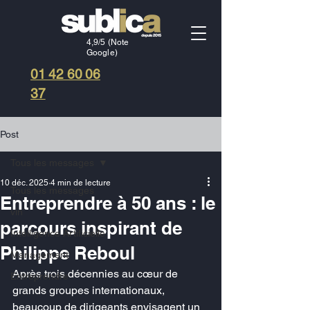
4,9/5 (Note
Google)
01 42 60 06
37
Post
Tous les messages
10 déc. 2025
4 min de lecture
Tous les messages
Entreprendre à 50 ans : le
vin
parcours inspirant de
Intelligence Artificielle
Philippe Reboul
Management
Après trois décennies au cœur de 
Entreprendre
grands groupes internationaux, 
beaucoup de dirigeants envisagent un 