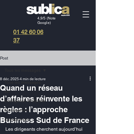
4,9/5 (Note
Google)
01 42 60 06
37
Post
Tous les messages
8 déc. 2025
4 min de lecture
Tous les messages
Quand un réseau
vin
d’affaires réinvente les
Intelligence Artificielle
règles : l’approche
Management
Business Sud de France
Entreprendre
Les dirigeants cherchent aujourd’hui 