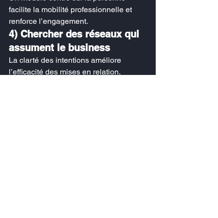
facilite la mobilité professionnelle et 
renforce l’engagement.
4) Chercher des réseaux qui 
assument le business
La clarté des intentions améliore 
l’efficacité des mises en relation.
5) Intégrer progressivement 
des règles simples
Même un réseau très ouvert gagne à 
structurer ses fondamentaux 
(logistique, animation, cotisation).
Conclusion
Business Sud de France illustre une 
tendance forte : les dirigeants 
cherchent des réseaux plus humains, 
plus souples et plus efficaces.À travers 